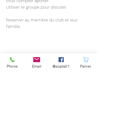
vous compter aporter.
Utiliser le groupe pour discuter.
Reserver au membre du club et leur 
famille.
Partager cet événement
Phone
Email
@aspla01
Panier
Nos partenaires