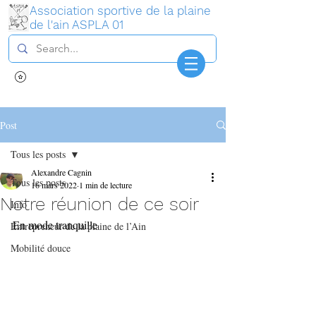
Association sportive de la plaine
de l'ain ASPLA 01
Connexion
Post
Tous les posts
Alexandre Cagnin
Tous les posts
16 mars 2022
1 min de lecture
Notre réunion de ce soir
Info
En mode tranquille
Entrepreneur de la plaine de l’Ain
Mobilité douce