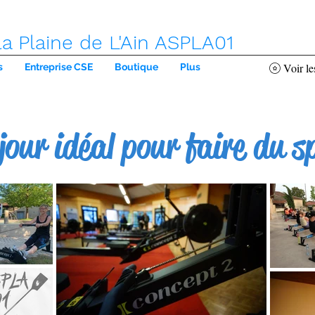
la Plaine de L'Ain ASPLA01
Voir le
s
Entreprise CSE
Boutique
Plus
jour idéal pour faire du s