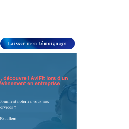
Laisser mon témoignage
c, découvre l'AviFit lors d'un
évènement en entreprise
Comment noteriez-vous nos
services ?
-Excellent