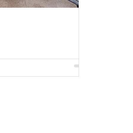
Aurore Chaudet
9 mars 2025
1 min 
24h Indoor 202
Merci aux bénévoles d
s'est...