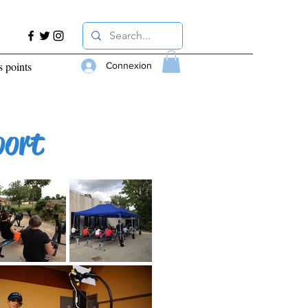
s points
Connexion
port