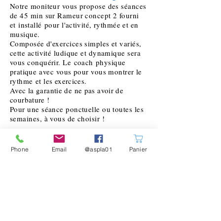
Notre moniteur vous propose des s
é
ances
de 45 min
sur Rameur concept 2 fourni
et
installé
pour l'
activité
, rythmée et en
musique.
Composée d'exercices simples et variés,
cette activité ludique et dynamique sera
vous conquérir. Le
coach
physique
pratique
avec vous pour vous montrer le
rythme
et les
exercices.
Avec la garantie de ne pas avoir de
courbature !
Pour une séance ponctuelle ou toutes les
semaines, à vous de choisir !
Ca vous tente
vérifier
la dispo de nos
moniteurs.
Phone
Email
@aspla01
Panier
Défis
entreprise
Mesurer vous aux entreprises voisines.
Le tout encadrez et coachez sur rameur
concept 2.
Quelle sera la meilleure entreprise sur la