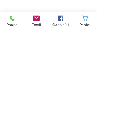
Phone
Email
@aspla01
Panier
Nos partenaires
Mentions obligatoires
©2019 par Association Sportive de la Plaine de
L'Ain ASPLA01. Créé avec Wix.com