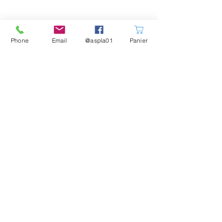
Phone
Email
@aspla01
Panier
Nos partenaires
Mentions obligatoires
©2019 par Association Sportive de la Plaine de
L'Ain ASPLA01. Créé avec Wix.com