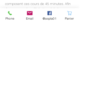
composent ces cours de 45 minutes. Afin 
de conserver la sollicitation globale…
En lire plus >
Phone
Email
@aspla01
Panier
Partager cet événement
Nos partenaires