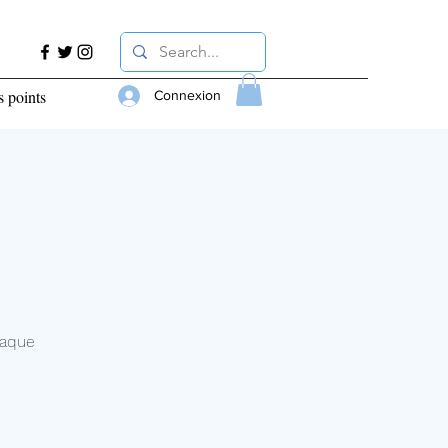
s points
Connexion
haque