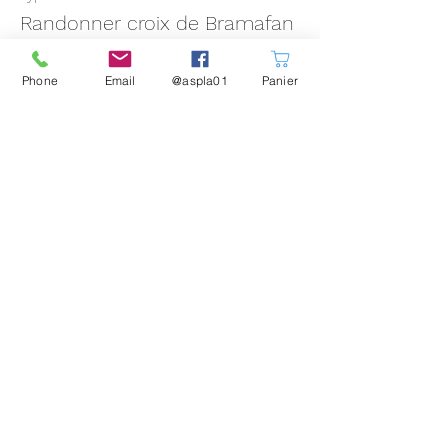
Randonner croix de Bramafan
Plus d'info
Phone
Email
@aspla01
Panier
Prix
5,00 €
+0,25 € Taxe
Vente expirée
Type de billet
Dégustation de Vin du Buizin
Plus d'info
Prix
19,00 €
+0,95 € Taxe