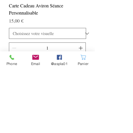
Carte Cadeau Aviron Séance
Personnalisable
Prix
15,00 €
Ajouter au panier
Phone
Email
@aspla01
Panier
Offre valable
jusqu'au lundi 29
novembre 2021
9h00 uniquement
sur les articles