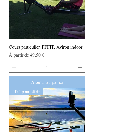
Cours particulier, PPFIT, Aviron indoor
Prix promotionnel
À partir de
49,50 €
Ajouter au panier
Idéal pour offrir