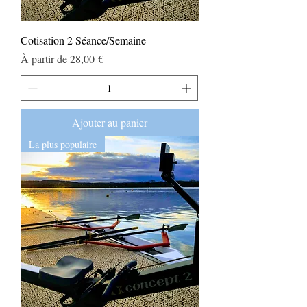
Cotisation 2 Séance/Semaine
Prix promotionnel
À partir de
28,00 €
Ajouter au panier
La plus populaire