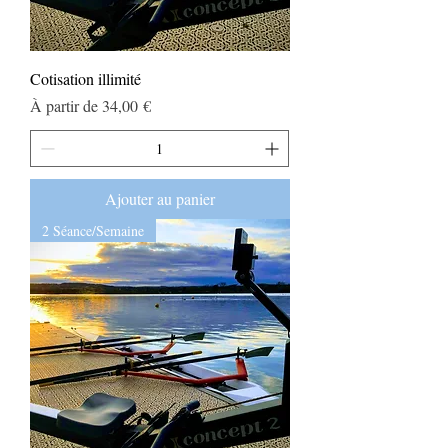
Cotisation illimité
Prix promotionnel
À partir de
34,00 €
Ajouter au panier
2 Séance/Semaine