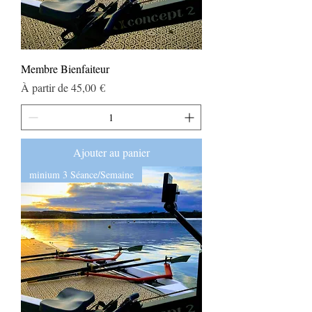
Membre Bienfaiteur
Prix promotionnel
À partir de
45,00 €
Ajouter au panier
minium 3 Séance/Semaine