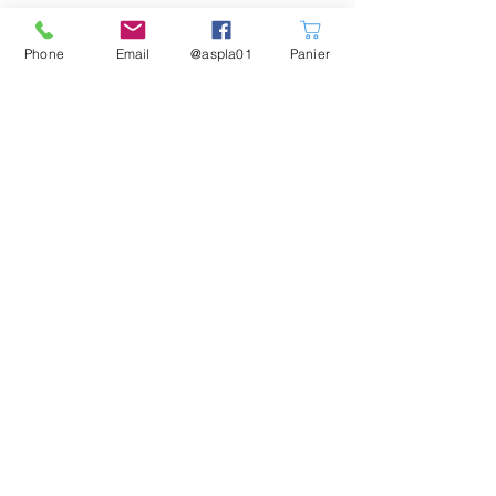
Phone
Email
@aspla01
Panier
Nos partenaires
Mentions obligatoires
©2019 par Association Sportive de la Plaine de
L'Ain ASPLA01. Créé avec Wix.com