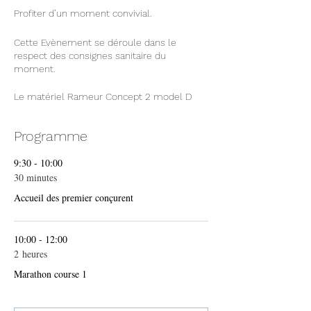
Profiter d’un moment convivial.
Cette Evènement se déroule dans le
respect des consignes sanitaire du
moment.
Le matériel Rameur Concept 2 model D
noir.
Programme
Il vous est possible d'avoir à portée de
mains boissons et alimentation (non
9:30 - 10:00
fournie par l'organisation).
30 minutes
Pas de vestiaire.
Accueil des premier conçurent
En prenant votre inscription vous acceptez
les présentes conditions.
10:00 - 12:00
2 heures
Et pour finir profiter des prestations
Marathon course 1
présentes sur places.
Une licence en cours de validité et