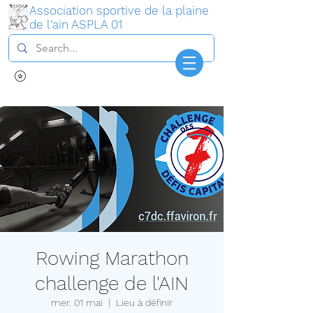
Association sportive de la plaine
de l'ain ASPLA 01
Connexion
Rowing Marathon
challenge de l'AIN
mer. 01 mai
  |  
Lieu à définir